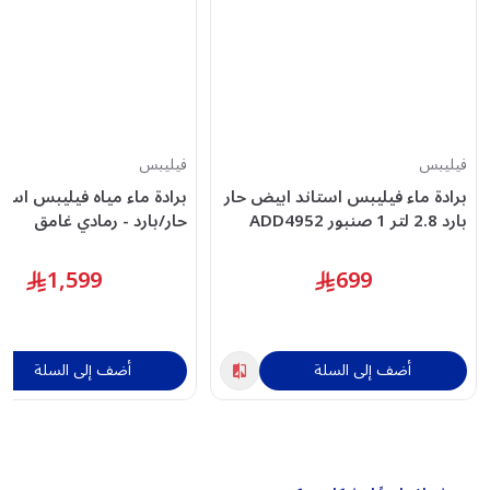
فيليبس
فيليبس
برادة ماء فيليبس استاند ابيض حار
برادة ماء مياه فيليبس استا
بارد 2.8 لتر 1 صنبور ADD4952
حار/بارد - رمادي غامق
1,599
699
أضف إلى السلة
أضف إلى السلة