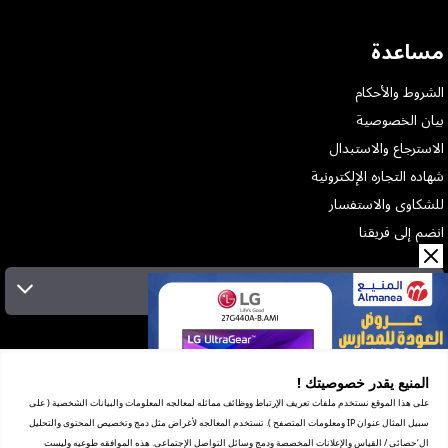
مساعدة
الشروط والأحكام
بيان الخصوصية
الاسترجاع والاستبدال
شهاده التجاره الإلكترونية
للشكاوى والاستفسار
انضم إلى فريقنا
الإشتراك بالنشرة البريدية
عن الشركة
الخدمات
المنيع يقدر خصوصيتك !
المعارض
على هذا الموقع نستخدم ملفات تعريف الإرتباط ووظائف مماثله لمعالجه المعلومات والبيانات الشخصية ( على
شهادة ضريبة القيمة المضافة
سبيل المثال عنوان IP ومعلومات المتصفح ). تستخدم المعالجه لأغراض مثل دمج وتخصيص المحتوى والتحليل
ترخيص العرض الترويجي
ال‘حصائى / القياس والإعلانات المخصصة ودمج وسائل التواصل الإجتماعى. هذه الموافقه طوعيه وليست