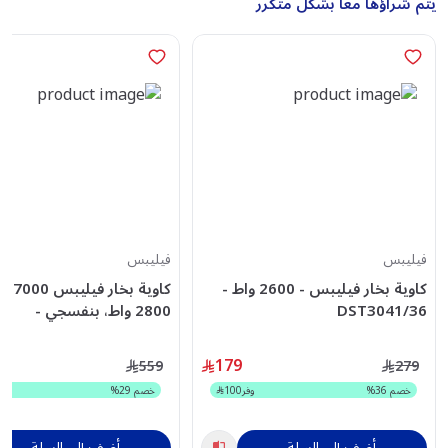
يتم شراؤها معًا بشكل متكرر
فيليبس
فيليبس
كاوية بخار فيليبس - 2600 واط -
DST3041/36
2800 واط، بنفسجي -
DST7051/36
179
559
279
خصم
36
%
وفر
100
خصم
29
%
أضف إلى السلة
أضف إلى السلة