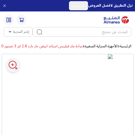
نزل التطبيق لافضل العروض
إستمرار
إختر المدينة
الرئيسية
الأجهزة المنزلية الصغيرة
برادة ماء فيليبس استاند ابيض حار بارد 2.8 لتر 3 صنبور ADD4960