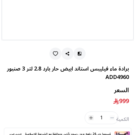
برادة ماء فيليبس استاند ابيض حار بارد 2.8 لتر 3 صنبور
ADD4960
السعر
999
1
الكمية
قسمها حتى24 دفعه بدون رسوم تأخير. متوافقة مع الشريعة الإسلامية
اكتشف المزيد