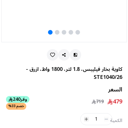
كاوية بخار فيليبس، 1.8 لتر، 1800 واط، ازرق -
STE1040/26
السعر
وفر
240
479
719
خصم 33%
1
الكمية