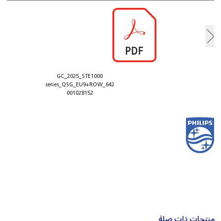
GC_2025_STE1000
series_QSG_EU9+ROW_642
001028152
منتجات ذات صلة