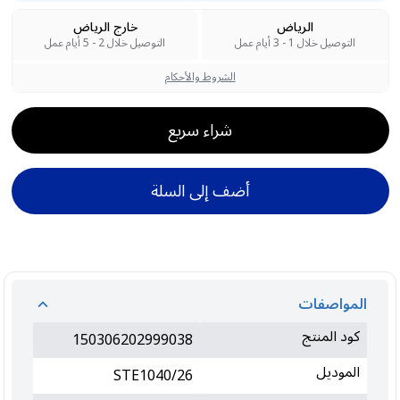
الرياض
خارج الرياض
التوصيل خلال 1 - 3 أيام عمل
التوصيل خلال 2 - 5 أيام عمل
الشروط والأحكام
شراء سريع
أضف إلى السلة
المواصفات
كود المنتج
150306202999038
الموديل
STE1040/26