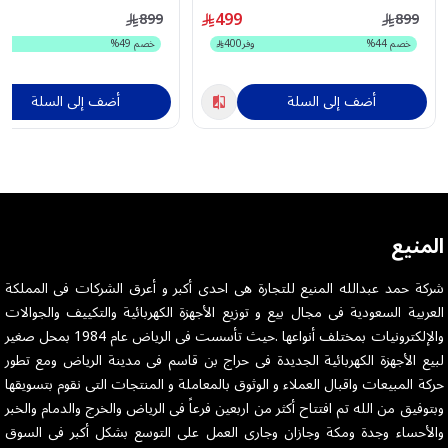
499
899
899
خصم
44
%
وفر
400
خصم
49
%
أضف إلى السلة
أضف إلى السلة
المنيع
شركة حمد عبدالله المنيع للتجارة هى احدى أكبر و أعرق الشركات فى المملكة
العربية السعودية فى مجال بيع و توزيع الأجهزة الكهربائية والتكييف والجوالات
والإلكترونيات بمختلف أنواعها .حيث تأسست فى الرياض عام 1984 بمحل صغير
لبيع الأجهزة الكهربائية الجديدة فى حراج بن قاسم فى مدينة الرياض ومع تطور
حركة المبيعات واقبال العملاء و الوثوق بالمعاملة و المنتجات التى نقوم بتسويقها
وبتوفيق من الله تم افتتاح أكثر من اربعين فرعاً فى الرياض والخرج والدمام والخبر
والأحساء وجدة ومكة وجازان وجارى العمل على التوسع بشكل أكبر فى السوق