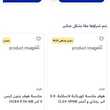
يتم شراؤها معًا بشكل متكرر
خصم إضافي 10%
خصم إضافي
هوفر
هوفر
هوفر مكنسة كهربائية لاسلكية، 0.6
لتر، رمادي و أحمر CLSV-VPME
4 لتر HC84-P7A-ME