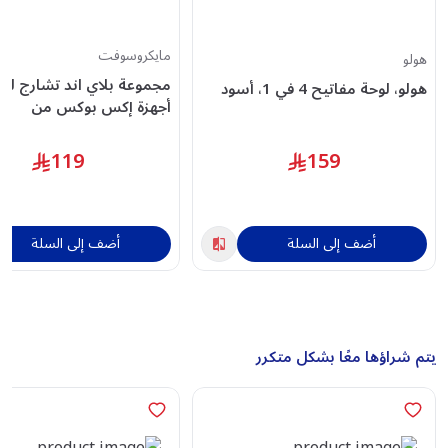
مايكروسوفت
هولو
مجموعة بل
هولو، لوحة مفاتيح 4 في 1، أسود
أجهزة إكس بوكس من
مايكروسوفت، باللون الأسو
119
159
أضف إلى السلة
أضف إلى السلة
يتم شراؤها معًا بشكل متكرر