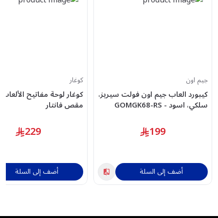
جيم اون
كوغار
كيبورد العاب جيم اون فولت سيريز،
كوغار لوحة مفاتيح الألعاب,
سلكي، اسود - GOMGK68-RS
مقص فانتار
229
199
أضف إلى السلة
أضف إلى السلة