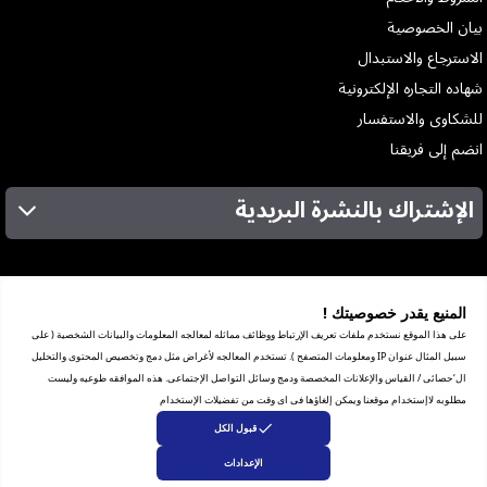
بيان الخصوصية
الاسترجاع والاستبدال
شهاده التجاره الإلكترونية
للشكاوى والاستفسار
انضم إلى فريقنا
الإشتراك بالنشرة البريدية
عن الشركة
الخدمات
المنيع يقدر خصوصيتك !
المعارض
على هذا الموقع نستخدم ملفات تعريف الإرتباط ووظائف مماثله لمعالجه المعلومات والبيانات الشخصية ( على
شهادة ضريبة القيمة المضافة
سبيل المثال عنوان IP ومعلومات المتصفح ). تستخدم المعالجه لأغراض مثل دمج وتخصيص المحتوى والتحليل
ترخيص العرض الترويجي
ال‘حصائى / القياس والإعلانات المخصصة ودمج وسائل التواصل الإجتماعى. هذه الموافقه طوعيه وليست
مبيعات الشركات
مطلوبه لاإستخدام موقعنا ويمكن إلغاؤها فى اى وقت من تفضيلات الإستخدام
برنامج الضمان
قبول الكل
الإعدادات