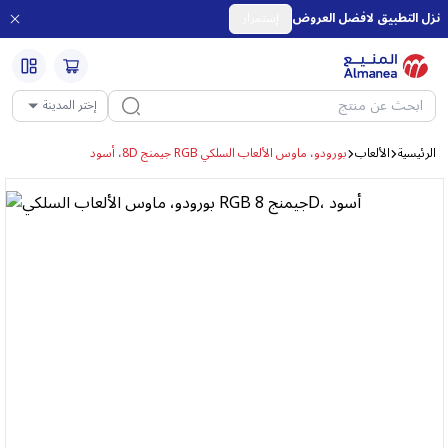
نزل التطبيق لافضل العروض
إستمرار
إختر المدينة
الرئيسية
الألعاب
بورودو، ماوس الألعاب السلكي RGB جيمنج 8D، أسود