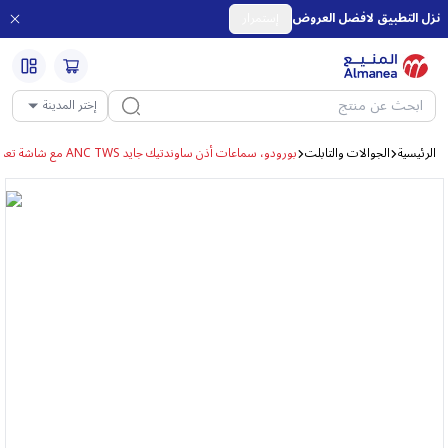
نزل التطبيق لافضل العروض
إستمرار
إختر المدينة
الرئيسية
الجوالات والتابلت
بورودو، سماعات أذن ساوندتيك جايد ANC TWS مع شاشة تعمل باللمس ،أسود