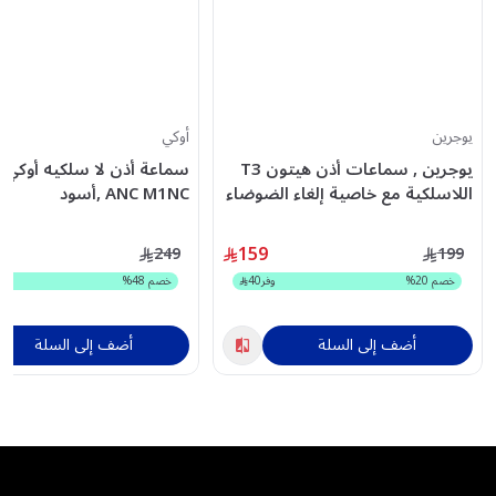
يوجرين
أوكي
يوجرين , سماعات أذن هيتون T3
سماعة أذن لا سلكيه أوكي,
اللاسلكية مع خاصية إلغاء الضوضاء
ANC M1NC ,أسود
النشطة (ANC) ,أسود
159
249
199
خصم
20
%
وفر
40
خصم
48
%
أضف إلى السلة
أضف إلى السلة