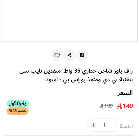
راف باور شاحن جداري 35 واط, منفذين تايب سي
بتقنية بي دي ومنفذ يو إس بي - اسود
السعر
وفر
50
149
199
خصم 25%
1
الكمية