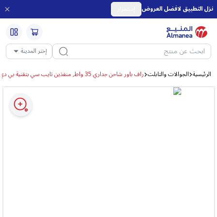
نزل التطبيق لافضل العروض
إستمرار
إختر المدينة
الرئيسية
الجوالات والتابلت
راف باور شاحن جداري 35 واط, منفذين تايب سي بتقنية بي دي ومنفذ يو إس بي - اسود