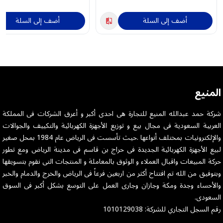
أضف إلى السلة
أضف إلى السلة
المنيع
شركة حمد عبدالله المنيع للتجارة هى احدى أكبر و أعرق الشركات فى المملكة
العربية السعودية فى مجال بيع و توزيع الأجهزة الكهربائية والتكييف والجوالات
والإلكترونيات بمختلف أنواعها .حيث تأسست فى الرياض عام 1984 بمحل صغير
لبيع الأجهزة الكهربائية الجديدة فى حراج بن قاسم فى مدينة الرياض ومع تطور
حركة المبيعات واقبال العملاء و الوثوق بالمعاملة و المنتجات التى نقوم بتسويقها
وبتوفيق من الله تم افتتاح أكثر من اربعين فرعاً فى الرياض والخرج والدمام والخبر
والأحساء وجدة ومكة وجازان وجارى العمل على التوسع بشكل أكبر فى السوق
السعودى.
رقم السجل التجاري للشركة: 1010129038