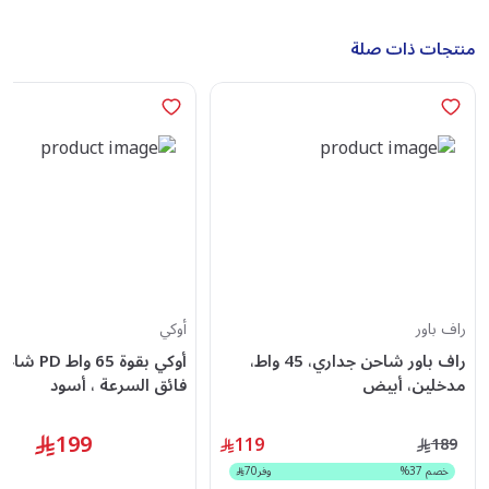
منتجات ذات صلة
راف باور
أوكي
راف باور شاحن جداري، 45 واط،
أوكي بقوة 65 
مدخلين، أبيض
فائق السرعة ، أسود
199
119
189
خصم
37
%
وفر
70