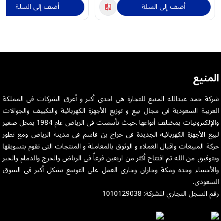
أضف إلى السلة
أضف إلى السلة
المنيع
شركة حمد عبدالله المنيع للتجارة هى احدى أكبر و أعرق الشركات فى المملكة
العربية السعودية فى مجال بيع و توزيع الأجهزة الكهربائية والتكييف والجوالات
والإلكترونيات بمختلف أنواعها .حيث تأسست فى الرياض عام 1984 بمحل صغير
لبيع الأجهزة الكهربائية الجديدة فى حراج بن قاسم فى مدينة الرياض ومع تطور
حركة المبيعات واقبال العملاء و الوثوق بالمعاملة و المنتجات التى نقوم بتسويقها
وبتوفيق من الله تم افتتاح أكثر من اربعين فرعاً فى الرياض والخرج والدمام والخبر
والأحساء وجدة ومكة وجازان وجارى العمل على التوسع بشكل أكبر فى السوق
السعودى.
رقم السجل التجاري للشركة: 1010129038