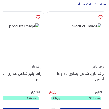
منتجات ذات صلة
راف باور
راف باور
راف باور، شاحن جداري 20 واط،
أبيض
أسود
55
109
89
خصم
38
%
وفر
34
خصم
46
%