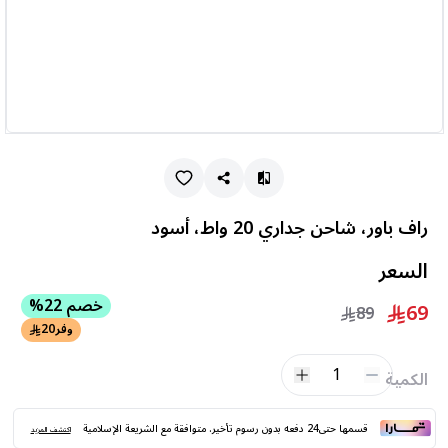
راف باور، شاحن جداري 20 واط، أسود
السعر
خصم 22%
69
89
وفر
20
1
الكمية
قسمها حتى24 دفعه بدون رسوم تأخير. متوافقة مع الشريعة الإسلامية
اكتشف المزيد