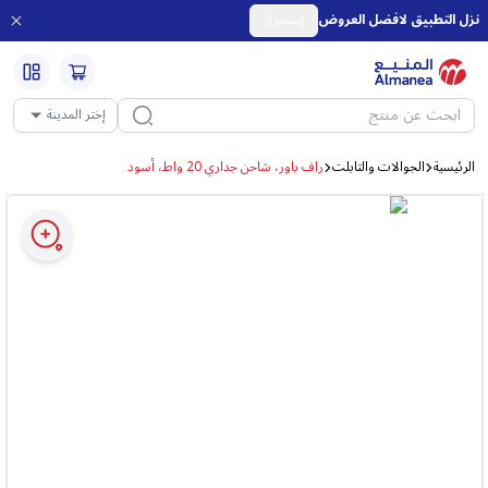
نزل التطبيق لافضل العروض
إستمرار
إختر المدينة
الرئيسية
الجوالات والتابلت
راف باور، شاحن جداري 20 واط، أسود