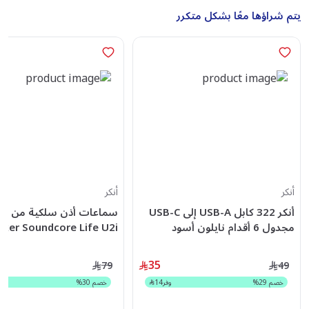
يتم شراؤها معًا بشكل متكرر
أنكر
أنكر
أنكر 322 كابل USB-A إلى USB-C
سماعات أذن سلكية من نو
مجدول 6 أقدام نايلون أسود
أسود - A3213H12
35
79
49
خصم
29
%
وفر
14
خصم
30
%