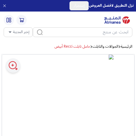
نزل التطبيق لافضل العروض
إستمرار
إختر المدينة
الرئيسية
الجوالات والتابلت
حامل تابلت Recci أبيض