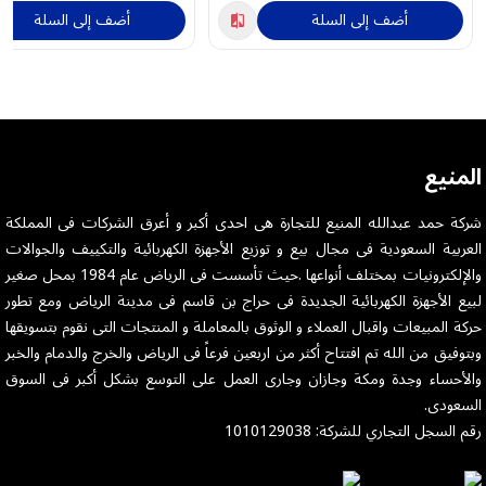
أضف إلى السلة
أضف إلى السلة
المنيع
شركة حمد عبدالله المنيع للتجارة هى احدى أكبر و أعرق الشركات فى المملكة
العربية السعودية فى مجال بيع و توزيع الأجهزة الكهربائية والتكييف والجوالات
والإلكترونيات بمختلف أنواعها .حيث تأسست فى الرياض عام 1984 بمحل صغير
لبيع الأجهزة الكهربائية الجديدة فى حراج بن قاسم فى مدينة الرياض ومع تطور
حركة المبيعات واقبال العملاء و الوثوق بالمعاملة و المنتجات التى نقوم بتسويقها
وبتوفيق من الله تم افتتاح أكثر من اربعين فرعاً فى الرياض والخرج والدمام والخبر
والأحساء وجدة ومكة وجازان وجارى العمل على التوسع بشكل أكبر فى السوق
السعودى.
رقم السجل التجاري للشركة: 1010129038