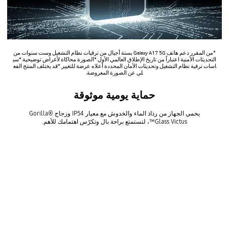
*من المقرر دعم هاتف Galaxy A17 5G بستة أجيال من ترقيات نظام التشغيل وست سنوات من
التحديثات الأمنية اعتباراً من تاريخ الإطلاق العالمي الأول.*الصورة محاكاة لأغراض توضيحية.*سي
اسات ترقية نظام التشغيل وتحديثات الأمان المحددة أعلاه عرضة للتغيير.*قد يختلف المنتج الفع
لي عن الصورة المعروضة.
حماية يومية موثوقة
يحمي الجهاز من رذاذ الماء والخدوش مع معيار IP54 وزجاج Gorilla®
Glass Victus™، لتستمتع براحة بال وتكرّس اهتمامك للأهم.