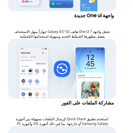
واجهة One ui جديدة
تجعل واجهة One UI 7 هاتف Galaxy A17 5G جهازاً سهل الاستخدام،
بفضل مظهرها المُبسَّط الجديد وسهولة استخدامها المُحسَّنة.
مشاركة الملفات على الفور
استخدم تطبيق Quick Share لإرسال الملفات بسهولة بين أجهزة
Samsung Galaxy أو خارجها، بما في ذلك أجهزة iOS وأجهزة PC.