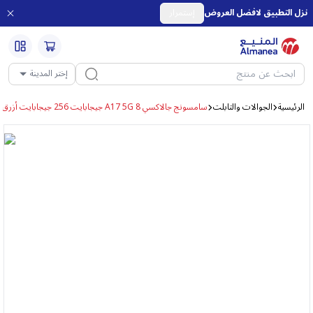
نزل التطبيق لافضل العروض
إستمرار
إختر المدينة
الرئيسية
الجوالات والتابلت
سامسونج جالاكسي A17 5G 8 جيجابايت 256 جيجابايت أزرق