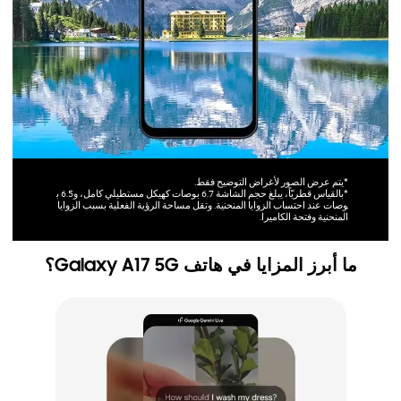
*يتم عرض الصور لأغراض التوضيح فقط.
*بالقياس قطريّاً، يبلغ حجم الشاشة ‏6.7 بوصات كهيكل مستطيلي كامل، و6.5 ب
وصات عند احتساب الزوايا المنحنية. وتقل مساحة الرؤية الفعلية بسبب الزوايا
المنحنية وفتحة الكاميرا.
ما أبرز المزايا في هاتف Galaxy A17 5G؟