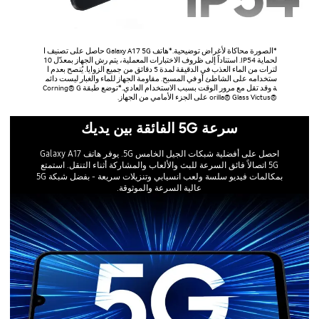
*الصورة محاكاة لأغراض توضيحية.*هاتف Galaxy A17 5G حاصل على تصنيف ا
لحماية IP54. استناداً إلى ظروف الاختبارات المعملية، يتم رش الجهاز بمعدّل 10
لترات من الماء العذب في الدقيقة لمدة 5 دقائق من جميع الزوايا. يُنصح بعدم ا
ستخدامه على الشاطئ أو في المسبح. مقاومة الجهاز للماء والغبار ليست دائم
ة وقد تقل مع مرور الوقت بسبب الاستخدام العادي.*توضع طبقة Corning® G
orilla® Glass Victus®‎ على الجزء الأمامي من الجهاز.
سرعة 5G الفائقة بين يديك
احصل على أفضلية شبكات الجيل الخامس 5G. يوفر هاتف Galaxy A17
5G اتصالاً فائق السرعة للبث والألعاب والمشاركة أثناء التنقل. استمتع
بمكالمات فيديو سلسة ولعب انسيابي وتنزيلات سريعة - بفضل شبكة 5G
عالية السرعة والموثوقة.