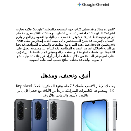
*الصورة محاكاة. قد تختلف UX/واجهة المستخدم الفعلية. *Google علامة تجارية
لشركة Google LLC. تم اختصار تسلسل الخطوات ومحاكاته. النتائج معروضة لأغر
اض توضيحية فقط. قد يختلف توفر الخدمة حسب البلد واللغة وطراز الجهاز. يلزم
الاتصال بالإنترنت. قد يحتاج المستخدمون إلى تثبيت أحدث إصدار من نظام Andr
oid وتطبيق Google. تعمل هذه الميزة مع التطبيقات والمنصات المتوافقة. قد تختل
ف النتائج باختلاف العناصر البصرية المطابقة. دقة النتائج غير مضمونة. يعمل على
التطبيقات والمنصات المتوافقة، وباستخدام الموسيقى المحيطة فقط. لن يتعرّف
على الموسيقى المنبعثة من خلال سماعات الرأس أو إذا تم إيقاف تشغيل مستو
ى صوت الهاتف. قد تختلف النتائج حسب التطابقات الصوتية.
أنيق، ونحيف، ومذهل
يمنحك الإطار الأنحف بسُمك 7.5 ملم ونتوء المفاتيح المُجدَّد Key Island
2.0، ومجموعة الكاميرات المتراصّة مزيداً من الأناقة مع حجم أقل. يأتي
باللون الأسود والرمادي والأزرق.