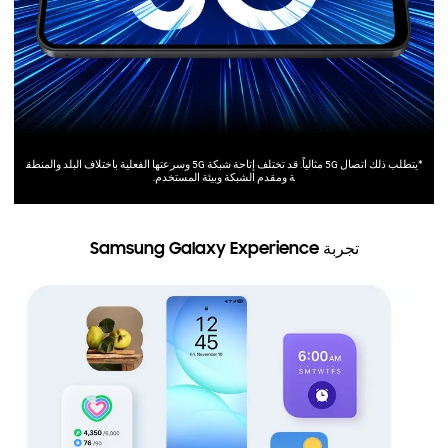
*يتطلب ذلك اتصال 5G مثالياً. قد تختلف إتاحة شبكة 5G وسرعتها الفعلية باختلاف البلد والمنطق
ة ومقدم الشبكة وبيئة المستخدم.
تجربة Samsung Galaxy Experience