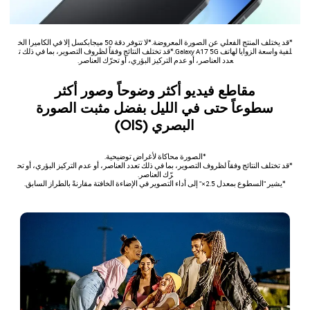
*قد يختلف المنتج الفعلي عن الصورة المعروضة.*لا تتوفر دقة 50 ميجابكسل إلا في الكاميرا الخ
لفية واسعة الزوايا لهاتف Galaxy A17 5G.*قد تختلف النتائج وفقاً لظروف التصوير، بما في ذلك ت
عدد العناصر، أو عدم التركيز البؤري، أو تحرّك العناصر.
مقاطع فيديو أكثر وضوحاً وصور أكثر
سطوعاً حتى في الليل بفضل مثبت الصورة
البصري (OIS)
*الصورة محاكاة لأغراض توضيحية.
*قد تختلف النتائج وفقاً لظروف التصوير، بما في ذلك تعدد العناصر، أو عدم التركيز البؤري، أو تح
رّك العناصر.
*يشير "السطوع بمعدل 2.5×‎" إلى أداء التصوير في الإضاءة الخافتة مقارنةً بالطراز السابق.