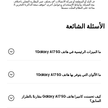
ف البلد أو المنطقة أو شركة الاتصالات.*قد يختلف عمر البطارية الفعلي باختلاف
ف البلد 
بيئة الشبكة، وأنماط الاستخدام، وعوامل أخرى.*تتوقف سعة الذاكرة/التخزين ال
بيئة ال
متاحة على النظام المثبَّت مسبقاً.
متاحة عل
الأسئلة الشائعة
ما الميزات الرئيسية في هاتف Galaxy A17 5G؟
ما الألوان التي يتوفر بها هاتف Galaxy A17 5G؟
كيف تحسنت كاميرا هاتف Galaxy A17 5G مقارنةً بالطراز
السابق؟