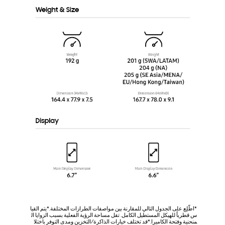
*اطّلِع على الجدول التالي للمقارنة بين مواصفات الطرازات المختلفة.*يتم القيا
*اطّلِع 
س قطرياً للهيكل المستطيل الكامل. تقل مساحة الرؤية الفعلية بسبب الزوايا ال
س قطرياً
منحنية وفتحة الكاميرا.*قد تختلف خيارات الذاكرة/التخزين ومدى التوفر باختلا
منحنية و