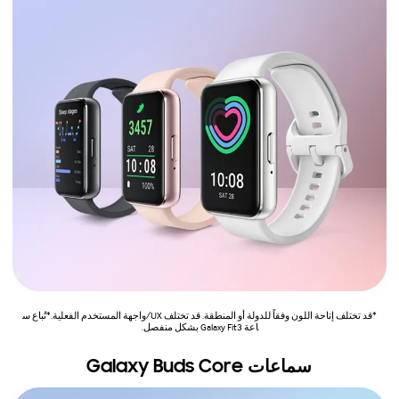
*قد تختلف إتاحة اللون وفقاً للدولة أو المنطقة. قد تختلف UX/واجهة المستخدم الفعلية.*تُباع س
اعة Galaxy Fit3 بشكل منفصل.
سماعات Galaxy Buds Core