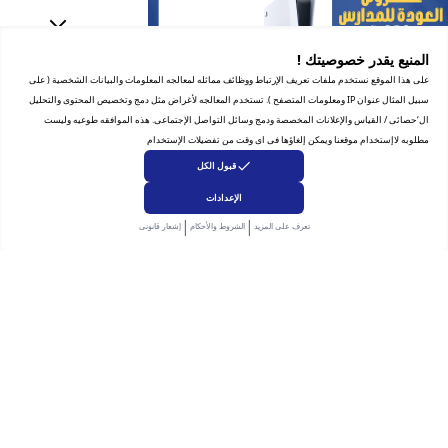
الخدمات والتطبيقات
المنيع يقدر خصوصيتك !
على هذا الموقع نستخدم ملفات تعريف الإرتباط ووظائف مماثله لمعالجه المعلومات والبيانات الشخصية ( على
دعم البرمجيات
سبيل المثال عنوان IP ومعلومات المتصفح ). تستخدم المعالجه لأغراض مثل دمج وتخصيص المحتوى والتحليل
ال‘حصائى / القياس والإعلانات المخصصة ودمج وسائل التواصل الإجتماعى. هذه الموافقه طوعيه وليست
مطلوبه لاإستخدام موقعنا ويمكن إلغاؤها فى اى وقت من تفضيلات الإستخدام
قبول الكل
الإعدادات
|
|
تعرف على المزيد
الشروط والأحكام
إشعار قانونى
منتجات ذات صلة