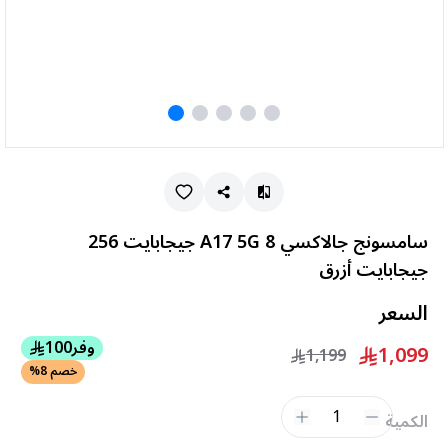
سامسونج جالاكسي A17 5G 8 جيجابايت 256
جيجابايت أزرق
السعر
وفر
100
1,099
1,199
خصم 8%
1
الكمية