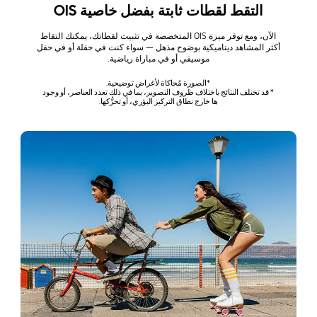
التقط لقطات ثابتة بفضل خاصية OIS
الآن، ومع توفر ميزة OIS المتخصصة في تثبيت لقطاتك، يمكنك التقاط
أكثر المشاهد ديناميكية بوضوح مذهل — سواء كنت في حفلة أو في حفل
موسيقي أو في مباراة رياضية.
*الصورة مُحاكاة لأغراض توضيحية.
* قد تختلف النتائج باختلاف ظروف التصوير، بما في ذلك تعدد العناصر، أو وجود
ها خارج نطاق التركيز البؤري، أو تحرُّكها.