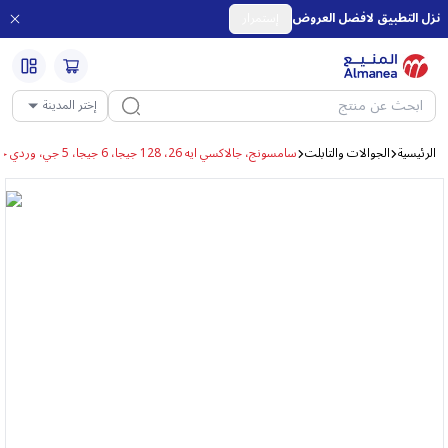
نزل التطبيق لافضل العروض
إستمرار
إختر المدينة
الرئيسية
الجوالات والتابلت
سامسونج، جالاكسي ايه 26، 128 جيجا، 6 جيجا، 5 جي، وردي خوخي