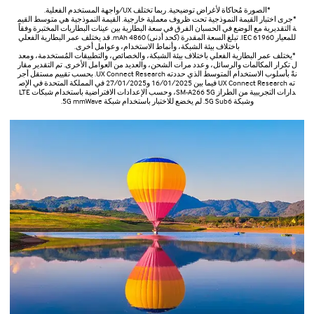
*الصورة مُحاكاة لأغراض توضيحية. ربما تختلف UX/واجهة المستخدم الفعلية.
*جرى اختبار القيمة النموذجية تحت ظروف معملية خارجية. القيمة النموذجية هي متوسط القيم
ة التقديرية مع الوضع في الحسبان الفرق في سعة البطارية بين عينات البطاريات المختبرة وفقاً
للمعيار IEC 61960. تبلغ السعة المقدرة (كحد أدنى) 4860 mAh. قد يختلف عمر البطارية الفعلي
باختلاف بيئة الشبكة، وأنماط الاستخدام، وعوامل أخرى.
*يختلف عمر البطارية الفعلي باختلاف بيئة الشبكة، والخصائص، والتطبيقات المُستخدمة، ومعد
ل تكرار المكالمات والرسائل، وعدد مرات الشحن، والعديد من العوامل الأخرى. تم التقدير مقار
نةً بأسلوب الاستخدام المتوسط الذي حددته UX Connect Research. بحسب تقييم مستقل أجر
ته UX Connect Research فيما بين 16/01/2025 و27/01/2025 في المملكة المتحدة في الإص
دارات التجريبية من الطراز SM-A266 5G، وحسب الإعدادات الافتراضية باستخدام شبكات LTE
وشبكة 5G Sub6. لم يخضع للاختبار باستخدام شبكة 5G mmWave.