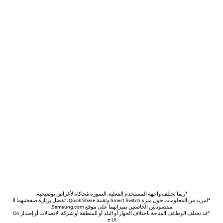
*ربما تختلف واجهة المستخدم الفعلية. الصورة مُحاكاة لأغراض توضيحية.
*لمزيد من المعلومات حول ميزة Smart Switch وتقنية Quick Share، تفضل بزيارة صفحتيهما ال
مقصودتين الخاصتين بميزاتهما على موقع Samsung.com.
*قد تختلف الوظائف المتاحة باختلاف الجهاز أو البلد أو المنطقة أو شركة الاتصالات أو إصدار On
e UI.