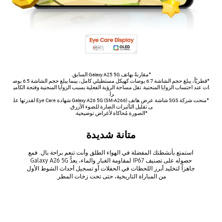
*مقارنةً بهاتف Galaxy A25 5G السابق.
*قطريّاً، يبلغ حجم الشاشة 6.7 بوصات كهيكل مستطيلي كامل، بينما يبلغ حجم الشاشة 6.5 بوص
ات عند احتساب الزوايا المنحنية. تقل مساحة الرؤية الفعلية بسبب الزوايا المنحنية وفتحة الكامي
را.
*منحت شركة SGS شاشة عرض هاتف Galaxy A26 5G (SM-A266) شهادة Eye Care لقدرتها عل
ى تقليل التأثيرات الضارة للضوء الأزرق.
*الصورة مُحاكاة لأغراض توضيحية.
متانة شديدة
استمتع بأنشطتك المفضلة في الهواء الطلق وأنت تنعم براحة بال. فمع
حصوله على تصنيف IP67 لمقاومة الغبار والماء، يعدُّ Galaxy A26 5G
جاهزاً لتخليد أبرز اللحظات في الحفلات أو تسجيل أحداث الشوط الأول
من المباراة التاريخية، حتى تحت زخات المطر.