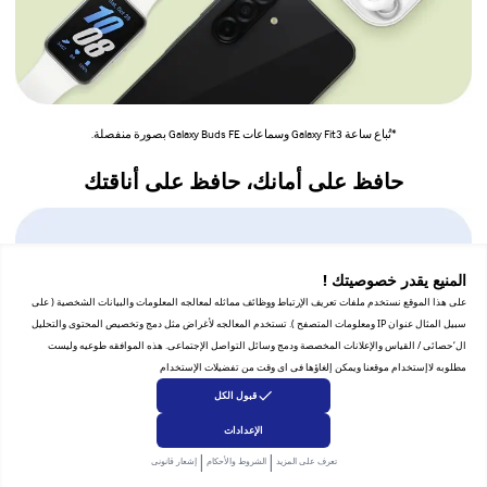
*تُباع ساعة Galaxy Fit3 وسماعات Galaxy Buds FE بصورة منفصلة.
حافظ على أمانك، حافظ على أناقتك
المنيع يقدر خصوصيتك !
على هذا الموقع نستخدم ملفات تعريف الإرتباط ووظائف مماثله لمعالجه المعلومات والبيانات الشخصية ( على
سبيل المثال عنوان IP ومعلومات المتصفح ). تستخدم المعالجه لأغراض مثل دمج وتخصيص المحتوى والتحليل
ال‘حصائى / القياس والإعلانات المخصصة ودمج وسائل التواصل الإجتماعى. هذه الموافقه طوعيه وليست
مطلوبه لاإستخدام موقعنا ويمكن إلغاؤها فى اى وقت من تفضيلات الإستخدام
قبول الكل
الإعدادات
|
|
تعرف على المزيد
الشروط والأحكام
إشعار قانونى