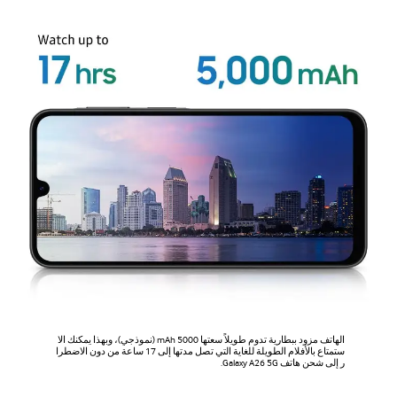
الهاتف مزود ببطارية تدوم طويلاً سعتها 5000 mAh (نموذجي)، وبهذا يمكنك الا
ستمتاع بالأفلام الطويلة للغاية التي تصل مدتها إلى 17 ساعة من دون الاضطرا
ر إلى شحن هاتف Galaxy A26 5G.