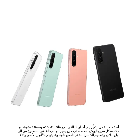
أضف لمسةً من التميُّز إلى أسلوبك الفريد مع هاتف Galaxy A26 5G. تستوعب ي
دك بشكل مريح الهيكل النحيف، في حين يتميز الجانب الخلفي المصنوع من الز
جاج اللامع وتصميم الكاميرا المتقن الصنع بالجاذبية. يتوفر بالألوان الأبيض والأخ