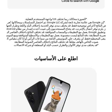
*الصورة محاكاة. ربما تختلف UX/واجهة المستخدم الفعلية.
*إن Google هي علامة تجارية تابعة لشركة Google LLC. تم اختصار التسلسلات ومحاكاتها. تُعر
ض النتائج لأغراض توضيحية فقط. قد يختلف مدى توفر الخدمة باختلاف البلد واللغة وطراز الجها
ز. يلزم توفر اتصال بالإنترنت. قد يحتاج المستخدمون إلى تثبيت أحدث إصدار من نظام Android
وتطبيق Google. يعمل مع التطبيقات والمنصات المتوافقة. قد تختلف النتائج باختلاف العناصر الب
صرية المطابقة. دقة النتائج ليست مضمونة. يعمل مع التطبيقات والأسطح المتوافقة ومع الموس
يقى المحيطية فقط. لن يتعرف على الموسيقى النابعة من سماعات الرأس أو إذا كان مقياس ال
صوت الخاص بالهاتف مغلقاً. قد تختلف النتائج باختلاف العناصر الصوتية المطابقة.
*قد يختلف مدى توفر الألوان والطراز حسب البلد أو المنطقة أو شركة الاتصالات.
اطلع على الأساسيات