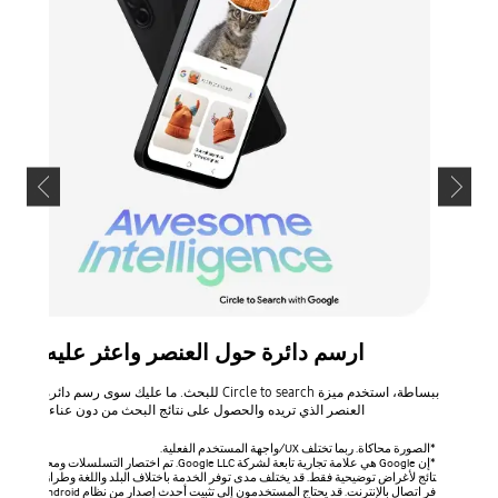
ارسم دائرة حول العنصر واعثر عليه
ببساطة، استخدم ميزة Circle to search للبحث. ما عليك سوى رسم دائرة حو
العنصر الذي تريده والحصول على نتائج البحث من دون عناء.
*الصورة محاكاة. ربما تختلف UX/واجهة المستخدم الفعلية.
*إن Google هي علامة تجارية تابعة لشركة Google LLC. تم اختصار التسلسلات ومحاكاتها
تائج لأغراض توضيحية فقط. قد يختلف مدى توفر الخدمة باختلاف البلد واللغة وطراز الجهاز. يل