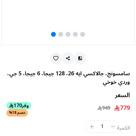
سامسونج، جالاكسي ايه 26، 128 جيجا، 6 جيجا، 5 جي،
وردي خوخي
السعر
وفر
170
779
949
خصم 18%
1
الكمية