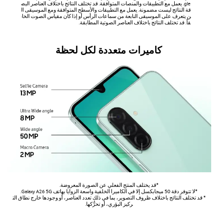
gle. يعمل مع التطبيقات والمنصات المتوافقة. قد تختلف النتائج باختلاف العناصر البصرية المطاب
قة النتائج ليست مضمونة. يعمل مع التطبيقات والأسطح المتوافقة ومع الموسيقى المحيطية فق
ن يتعرف على الموسيقى النابعة من سماعات الرأس أو إذا كان مقياس الصوت الخاص بالهاتف 
قاً. قد تختلف النتائج باختلاف العناصر الصوتية المطابقة.
كاميرات متعددة لكل لحظة
*قد يختلف المنتج الفعلي عن الصورة المعروضة.
*لا تتوفر دقة 50 ميجابكسل إلا في الكاميرا الخلفية واسعة الزوايا بهاتف Galaxy A26 5G.
* قد تختلف النتائج باختلاف ظروف التصوير، بما في ذلك تعدد العناصر، أو وجودها خارج نطاق الت
ركيز البؤري، أو تحرُّكها.