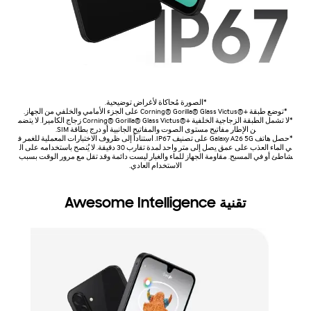
*الصورة مُحاكاة لأغراض توضيحية.
*توضع طبقة Corning® Gorilla® Glass Victus®+‎ على الجزء الأمامي والخلفي من الجهاز.
*لا تشمل الطبقة الزجاجية الخلفية Corning® Gorilla® Glass Victus®+‎ زجاج الكاميرا. لا يتضم
ن الإطار مفاتيح مستوى الصوت والمفاتيح الجانبية أو درج بطاقة SIM.
*حصل هاتف Galaxy A26 5G على تصنيف IP67. استناداً إلى ظروف الاختبارات المعملية للغمر ف
ي الماء العذب على عمق يصل إلى متر واحد لمدة تقارب 30 دقيقة. لا يُنصح باستخدامه على ال
شاطئ أو في المسبح. مقاومة الجهاز للماء والغبار ليست دائمة وقد تقل مع مرور الوقت بسبب
الاستخدام العادي.
تقنية Awesome Intelligence