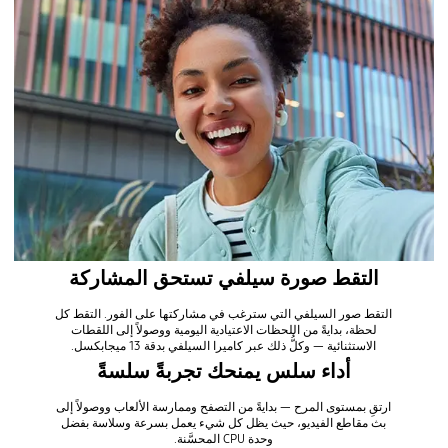
التقط صورة سيلفي تستحق المشاركة
التقط صور السيلفي التي سترغب في مشاركتها على الفور. التقط كل
لحظة، بدايةً من اللحظات الاعتيادية اليومية ووصولاً إلى اللقطات
الاستثنائية — وكلُّ ذلك عبر كاميرا السيلفي بدقة 13 ميجابكسل.
أداء سلس يمنحك تجربةً سلسةً
ارتقِ بمستوى المرح — بدايةً من التصفح وممارسة الألعاب ووصولاً إلى
بث مقاطع الفيديو، حيث يظل كل شيء يعمل بسرعة وسلاسة بفضل
وحدة CPU المحسَّنة.