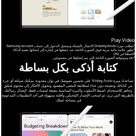
Play Video
*تتطلب ميزة Drawing Assist الاتصال بالشبكة وتسجيل الدخول إلى حساب Samsung account.
*تظهر علامة مائية مرئية فوق الصورة الناتجة عند حفظها في إشارة إلى إتشائها بتقنية الذكاء
الاصطناعي (AI).
*دقة وموثوقية الصورة الناتجة التي يتم إنشاؤها غير مضمونتَين.
كتابة أذكى بكل بساطة
تساعدك ميزة Writing Assist على تحسين نصوصك في ثوان معدودة. يمكنك صياغة أي جزء
من كتاباتك وتنقيحه دون عناء لمطابقة المعنى المقصود وتحويل الأفكار إلى محتوى مُنمَّق
وجاهز للاستخدام. اضبط الأسلوب والنبرة المناسبة ببضعة لمسات فقط، لإيصال رسالتك
بالطريقة التي تريد، ثم اسحب الإصدار المُحسَّن وأفلته بسهولة في أحد التطبيقات المدعومة
في مساحة عملك.