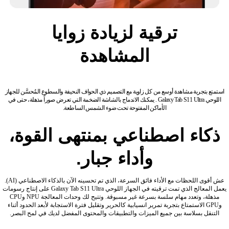
ترقية لزيادة زوايا
المشاهدة
استمتع بتجربة مشاهدة أوسع من كل زاوية مع التصميم ذي الحواف النحيفة والسطوع المُحسَّن للجهاز
اللوحي Galaxy Tab S11 Ultra . يمكنك الاندماج بالشاشة الضخمة التي تعرض صوراً مذهلة، حتى في
الأماكن المفتوحة تحت ضوء الشمس الساطعة.
ذكاء اصطناعي بمنتهى القوة،
وأداء جبار.
عش أقوى اللحظات مع الأداء فائق السرعة، الذي تم تحسينه الآن بالذكاء الاصطناعي (AI).
يعمل المعالج الذي تمت ترقيته في الجهاز اللوحي Galaxy Tab S11 Ultra على إنتاج رسومات
مذهلة، وتعدد مهام سلسة بسرعة غير مسبوقة. وتتيح لك وحدات المعالجة NPU وCPU
وGPU الاستمتاع بتجربة تمرير انسيابية كالحرير وتقليل فترة الاستجابة لأبعد الحدود أثناء
التنقل بسلاسة بين جميع الميزات والتطبيقات والمحتوى المفضل لديك في لمح البصر.