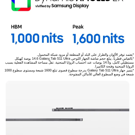
*يعتمد توفر الألوان والطراز على البلد أو المنطقة أو مزود شبكة المحمول.
*بالقياس قطرياً، يبلغ حجم شاشة الجهاز اللوحي Galaxy Tab S11 Ultra ‏14.6 بوصة كهيكل
مستطيلي كامل، و14.5 بوصات عند احتساب الزوايا المنحنية. تقلُّ مساحة المشاهدة الفعلية بسبب
الزوايا المنحنية وفتحة الكاميرا.
*يتميز جهاز Galaxy Tab S11 Ultra بدرجة سطوع قصوى تبلغ 1600 شمعة ومستوى سطوع 1000
شمعة في وضع السطوع العالي للأماكن المفتوحة.