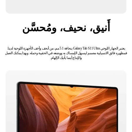
أَنيق، نحيف، ومُحسَّن
يعتبر الجهاز اللوحي Galaxy Tab S11 Ultra بنحافة 5.1 مم، من أنحف وأخف الأجهزة اللوحية لدينا.
فمظهره فائق الانسيابية مصمم ليسهل الإمساك به ووضعه في الحقيبة وحمله. وبهذا يمكنك العمل
والإبداع أينما يأتيك الإلهام.