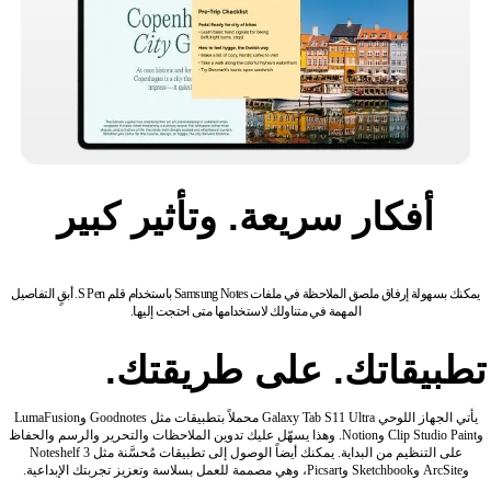
أفكار سريعة. وتأثير كبير
يمكنك بسهولة إرفاق ملصق الملاحظة في ملفات Samsung Notes باستخدام قلم S Pen. أبقٍ التفاصيل
المهمة في متناولك لاستخدامها متى احتجت إليها.
تطبيقاتك. على طريقتك.
يأتي الجهاز اللوحي Galaxy Tab S11 Ultra محملاً بتطبيقات مثل Goodnotes وLumaFusion
وClip Studio Paint وNotion. وهذا يسهّل عليك تدوين الملاحظات والتحرير والرسم والحفاظ
على التنظيم من البداية. يمكنك أيضاً الوصول إلى تطبيقات مُحسَّنة مثل Noteshelf 3
وArcSite وSketchbook وPicsart، وهي مصممة للعمل بسلاسة وتعزيز تجربتك الإبداعية.