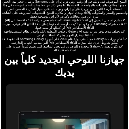
المنتج الموصوف فيه، وذلك في أيّ وقت، ومن دون إلزام على Samsung بإرسال إشعار بهذا التغيير.
جميع الوظائف والميزات والمواصفات التقنية وGUI وغير ذلك من معلومات المنتج الموضحة في هذا
المستند عُرضة للتغيير من دون إخطار أو إلزام، ومن ذلك، على سبيل المثال لا الحصر، المزايا
والتصميم والسعر والمكونات والأداء ومدى التوفر وإمكانات المنتج. المحتويات المعروضة على الشاشة
عبارة عن صور محاكاة، وتُعرض لأغراض توضيحية فقط.
*قد يلزم تسجيل الدخول إلى Samsung Account لاستخدام بعض ميزات الذكاء الاصطناعي (AI).
*لا تقدم شركة Samsung أي وعود أو تأكيدات أو ضمانات فيما يتعلق بدقة النتائج التي توفرها ميزات
الذكاء الاصطناعي (AI) أو اكتمالها أو مصداقيتها.
*قد يختلف مدى توفر ميزات تقنية Galaxy AI باختلاف المنطقة/البلد وإصدار نظام التشغيل/واجهة
One UI وطراز الجهاز وشركة اتصالات الهاتف.
*ستُقدّم ميزات Galaxy AI مجاناً حتى نهاية عام 2025 على أجهزة Samsung Galaxy المدعومة. قد
تُطبَّق شروط أخرى على ميزات الذكاء الاصطناعي (AI) التي تقدمها الجهات الخارجية.
*قد تكون تقنية Galaxy AI محدودة للقاصرين في بعض المناطق التي تطبق قيوداً عمرية على
استخدام تقنية AI.
جهازنا اللوحي الجديد كلياً بين
يديك