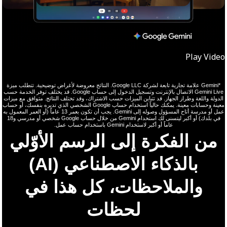
Play Video
*Gemini علامة تجارية تابعة لشركة Google LLC. النتائج معروضة لأغراض توضيحية. تتطلب ميزة
Gemini Live الاتصال بالإنترنت وتسجيل الدخول إلى حساب Google. قد يختلف توفر الخدمة حسب
الدولة واللغة وطراز الجهاز. قد تتباين الميزات حسب الاشتراك، وقد تختلف النتائج. متوافق مع ميزات
معينة وحسابات معينة. يمكنك حالياً استخدام حساب Google الشخصي الذي تديره بنفسك، أو حساب
عمل أو مدرسة أتاح المسؤول وصوله إلى Gemini. يجب أن تكون بعمر 13 عاماً (أو العمر المعمول به
في بلدك) أو أكبر ليتسنى لك استخدام Gemini من خلال حساب Google شخصي أو مدرسي و18
عاماً أو أكبر لاستخدام Gemini باستخدام حساب عمل.
من الفكرة إلى الرسم الأوّلي
بالذكاء الاصطناعي (AI)
والملاحظات، كل هذا في
لحظات