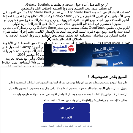
*راجع التفاصيل أدناه حول استخدام تطبيقات Galaxy Spotlight.
*قد يختلف مدى توفر التطبيق وشروط الخدمة باختلاف البلد والمنطقة.
*يتطلب الاشتراك في عضوية Clip Studio Paint. يأتي تطبيق Clip Studio Paint مثبتاً في الجهاز في
بعض الأسواق. يمكن تنزيل التطبيق من متجر Galaxy Store وكذلك الاستمتاع بفترة تجريبية لمدة 6
أشهر للمستخدمين الجدد. ومع انتهاء الفترة التجريبية، يجب إجراء اشتراك مدفوع سواء شهري أو
سنوي للاستمرار في استخدام التطبيق. هناك خصم 20% على الاشتراك للمرة الأولى.
*يلزم تنزيل تطبيق GoodNotes بشكل منفصل من متجر Galaxy Store ويأتي بإصدار كامل مجاني
لمدة سنة واحدة. ومع انتهاء فترة السنة التجريبية المجانية للإصدار الكامل، يجب إجراء عملية شراء
إضافية لتتمكن من مواصلة استخدامه. قد يختلف مدى توفر التطبيق وشروط الخدمة الخاصة به
باختلاف البلد والمنطقة.
*تطبيق LumaFusion مُثبّت مسبقاً كتطبيق أساسي، ويلزم على المستخدمين الضغط على الأيقونة
وإتمام عملية الشراء من متجر Galaxy Store. يمكن لجميع مستخدمي أجهزة Galaxy الحصول على
خصم يبلغ 66% عند الشراء من متجر Galaxy Store والحصول على اشتراك مجاني لمدة شهر واحد
في Creator Pass. يسري عرض الخصم بمعدل 66% حتى 30 نوفمبر 2026.
*يتطلب تطبيق Notion التنزيل بشكل منفصل من متجر Galaxy Store، ويأتي مع نسخة تجريبية
مجانية لمدة شهر واحد من خطة Notion Plus مع تقنية الذكاء الاصطناعي (AI) لمساحة عمل Notion
واحدة تم إنشاؤها حديثاً. قد يختلف مدى توفر التطبيق وشروط الخدمة الخاصة به باختلاف البلد
والمنطقة.
*يتطلب تطبيق Noteshelf 3 عملية شراء منفصلة للترقية إلى خطة Premium. يتوفر خصم بنسبة
المنيع يقدر خصوصيتك !
30% على الترقية عبر متجر Galaxy Store فقط.
*يتطلب تطبيق ArcSite التنزيل بشكل منفصل من متجر Galaxy Store ويمكن استخدامه لفترة
على هذا الموقع نستخدم ملفات تعريف الإرتباط ووظائف مماثله لمعالجه المعلومات والبيانات الشخصية ( على
تجريبية تبلغ شهر واحد للمستخدمين الجدد. ومع انتهاء الفترة التجريبية، يجب إجراء اشتراك مدفوع
سبيل المثال عنوان IP ومعلومات المتصفح ). تستخدم المعالجه لأغراض مثل دمج وتخصيص المحتوى والتحليل
سواء شهري أو سنوي للاستمرار في استخدام التطبيق. هناك خصم 30% على الاشتراك الشهري
للمرة الأولى. قد يختلف مدى توفر التطبيق وشروط الخدمة الخاصة به باختلاف البلد والمنطقة.
ال‘حصائى / القياس والإعلانات المخصصة ودمج وسائل التواصل الإجتماعى. هذه الموافقه طوعيه وليست
*يلزم تنزيل تطبيقي Sketchbook وPicsart بشكل منفصل من متجر Google Play Store. قد
مطلوبه لاإستخدام موقعنا ويمكن إلغاؤها فى اى وقت من تفضيلات الإستخدام
تستلزم الميزات الإضافية عملية شراء منفصلة.
قبول الكل
الإعدادات
|
|
تعرف على المزيد
الشروط والأحكام
إشعار قانونى