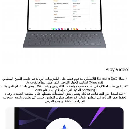
Play Video
*اتصال Samsung DeX اللاسلكي مدعوم فقط على التلفزيونات التي تدعم خاصية النسخ المتطابق
(Miracast) لشاشة الجهاز اللوحي الذي يعمل بنظام Android.
*قد يكون هناك اختلاف في الأداء حسب مواصفات التلفزيون وبيئة Wi-Fi. يوصى باستخدام تلفزيونات
Samsung الذكية التي تم إطلاقها بعد عام 2019.
*عند التبديل بين الشاشات، قد يُعاد تشغيل بعض التطبيقات لضبطها على الشاشة الجديدة، وقد لا
تُحفَظ بعض البيانات في التطبيق تلقائياً. قد يختلف سلوك التطبيق حسب كل تطبيق وكيفية استجابته
لتغيرات الشاشة أو وضع العرض.