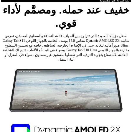
*دقة النتائج غير مضمونة.
خفيف عند حمله. ومصمَّم لأداء
قوي.
بفضل مزاياها العديدة التي تتراوح بين الحواف فائقة النحافة والسطوع المحسّن، تعرض
شاشة Dynamic AMOLED 2X مقاس 14.6 بوصة، الخاصة بالجهاز اللوحي Galaxy Tab S11
Ultra صوراً هائلة للغاية، حتى في الإضاءة الخارجية الساطعة، خاصة مع تحسين السطوع
مقارنة بالجهاز اللوحي Galaxy Tab S10 Ultra. وسواء في البث أو الألعاب، تتيح لك الشاشة
الفائقة الاستمتاع بتجربة الترفيه التي تفضلها بمستوى غير مسبوق - سواء في المنزل أو
أثناء التنقل.