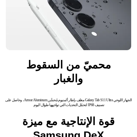
محميّ من السقوط
والغبار
الجهاز اللوحي Galaxy Tab S11 Ultra مغلف بإطار ألمنيوم مُحسَّن Armor Aluminum، وحاصل على
تصنيف IP68 لتحمّل التحديات التي تواجهها طوال اليوم.
قوة الإنتاجية مع ميزة
Samsung DeX