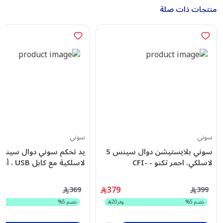
منتجات ذات صلة
سوني
سوني
سوني بلايستيشن دوال سينس 5
يد تحكم سوني دوال سين
لاسلكي، احمر تكنو - CFI-
لاسلكية مع كابل 
CFI-ZCT2/MBPC - PC
ZCT2/TECHNORED
379
369
399
خصم
5
%
وفر
20
خصم
5
%