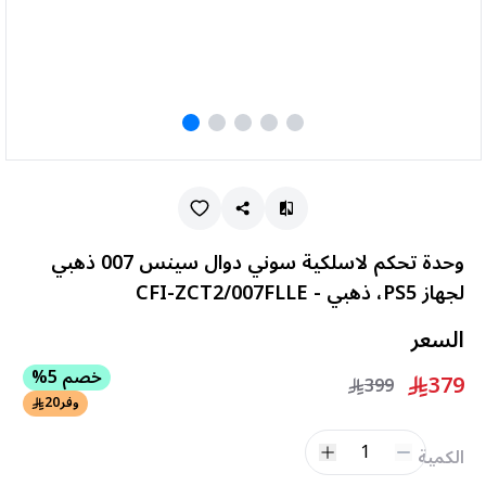
وحدة تحكم لاسلكية سوني دوال سينس 007 ذهبي
لجهاز PS5، ذهبي - CFI-ZCT2/007FLLE
السعر
خصم 5%
379
399
وفر
20
1
الكمية