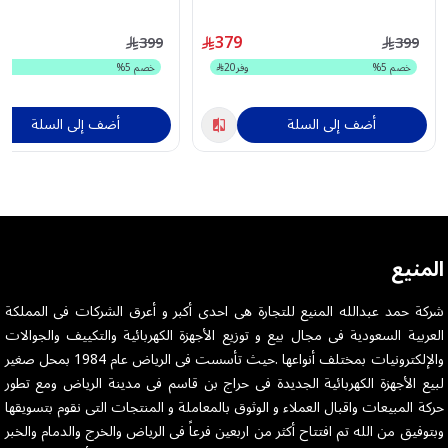
ZCT2/TECHNORED
ZCT2/REMIXGREEN
379
399
399
خصم
5
%
وفر
20
خصم
5
%
أضف إلى السلة
أضف إلى السلة
المنيع
شركة حمد عبدالله المنيع للتجارة هى احدى أكبر و أعرق الشركات فى المملكة
العربية السعودية فى مجال بيع و توزيع الأجهزة الكهربائية والتكييف والجوالات
والإلكترونيات بمختلف أنواعها .حيث تأسست فى الرياض عام 1984 بمحل صغير
لبيع الأجهزة الكهربائية الجديدة فى حراج بن قاسم فى مدينة الرياض ومع تطور
حركة المبيعات واقبال العملاء و الوثوق بالمعاملة و المنتجات التى نقوم بتسويقها
وبتوفيق من الله تم افتتاح أكثر من اربعين فرعاً فى الرياض والخرج والدمام والخبر