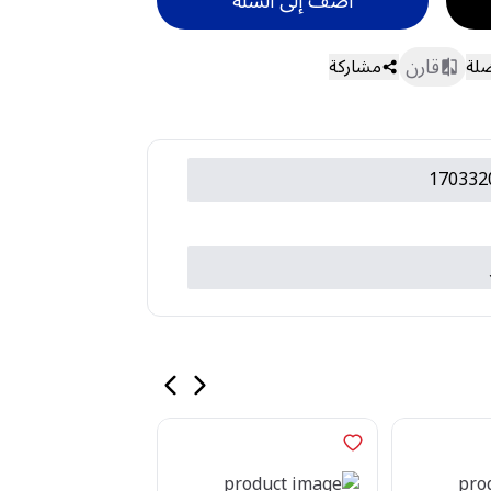
أضف إلى السلة
قارن
ضلة
مشاركة
170332