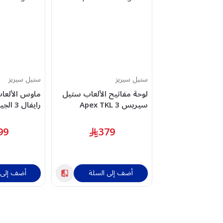
ستيل سيريز
ستيل سيريز
لوحة مفاتيح الألعاب ستيل
ماوس الألعا
سيريس Apex TKL 3
رايفال 3
سلكية، لافندر – SS-64940
RGB، أبيض - SS-62524
99
379
أضف إلى السلة
أضف إلى 