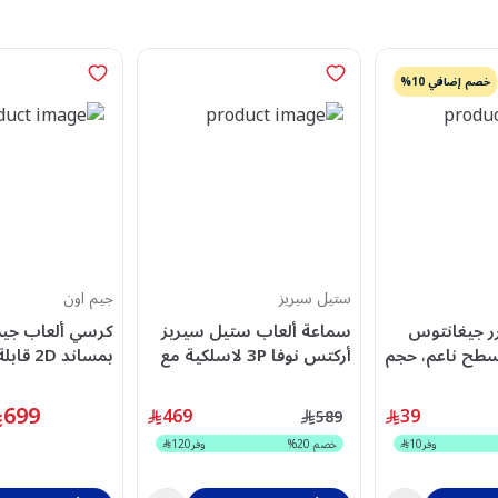
خصم إضافي 10%
ستيل سيريز
جيم اون
ر جيغانتوس
سماعة ألعاب ستيل سيريز
كرسي ألعاب جيم
، سطح ناعم، حجم
أركتس نوفا 3P لاسلكية مع
بمساند 2D
د
مايكروفون، متوافقة مع عدة
وقاعدة معدنية، 
أجهزة، شحن سريع، درايفرات
CODGB02
699
469
39
589
نيوديميوم، أسود – SS-
وفر
10
خصم
20
%
وفر
120
61686