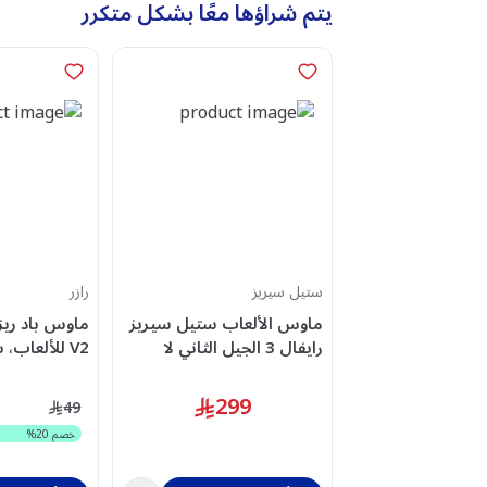
يتم شراؤها معًا بشكل متكرر
ستيل سيريز
رازر
ماوس الألعاب ستيل سيريز
ماوس باد ريز
رايفال 3 الجيل الثاني لا
V2 للألعاب
سلكية، 18K DPI، إضاءة
متوسط - أسو
RGB، أسود - SS-62526
299
49
خصم
20
%