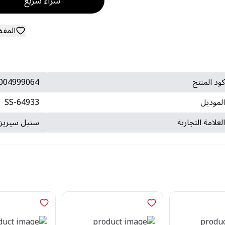
شراء سريع
المف
ود المنتج
004999064
لموديل
SS-64933
لعلامة التجارية
ستيل سيريز