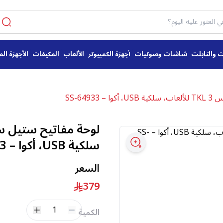
ت والتابلت
شاشات وصوتيات
أجهزة الكمبيوتر
الألعاب
المكيفات
الأجهزة الم
SS-6493
سلكية USB، أكوا – SS-64933
السعر
379
1
الكمية