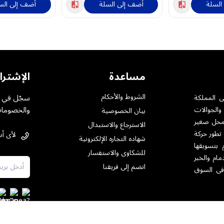
السلة
أضف إلى السلة
أضف إلى الس
مساعدة
الإشترا
الشروط والأحكام
سجّل في خ
ى المملكة
والخصومات
والجوالات
بيان الخصوصية
ت بمختلف أنواعها .حيث تأسست فى الرياض عام 1984 بمحل صغير
الاسترجاع والاستبدال
 تطور حركة
لأى أس
شهاده التجاره الإلكترونية
 بتسويقها
للشكاوى والاستفسار
مام والخبر
انضم إلى فريقنا
فى السوق