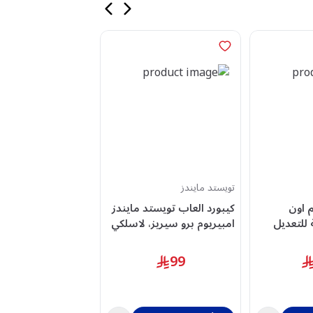
تويستد مايندز
دي اكس ريسر
 اون
كيبورد العاب تويستد مايندز
كرسي العاب دي اك
 قابلة للتعديل
امبيريوم برو سيريز، لاسلكي
أخضر-
- TM-MK75-WLPRO
كجم،
899
99
P132-NR-F2-158