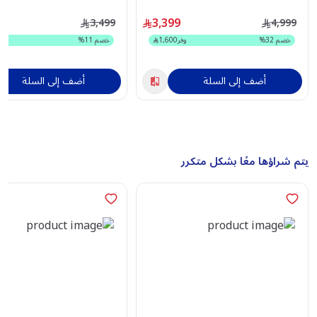
55Q6C
3,399
3,499
4,999
خصم
32
%
وفر
1,600
خصم
11
%
أضف إلى السلة
أضف إلى السلة
يتم شراؤها معًا بشكل متكرر