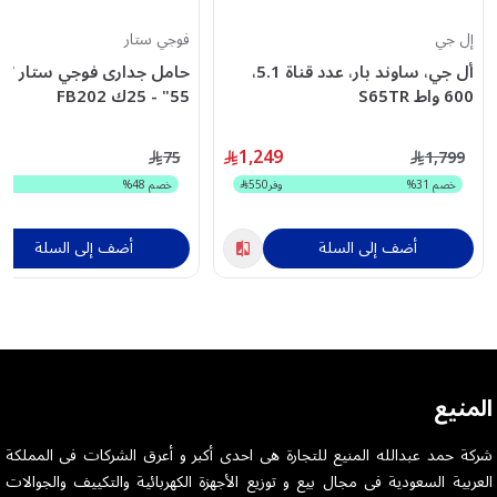
إل جي
فوجي ستار
أل جي، ساوند بار، عدد قناة 5.1،
600 واط S65TR
55" - 25ك FB202
1,249
75
1,799
خصم
31
%
وفر
550
خصم
48
%
أضف إلى السلة
أضف إلى السلة
المنيع
شركة حمد عبدالله المنيع للتجارة هى احدى أكبر و أعرق الشركات فى المملكة
العربية السعودية فى مجال بيع و توزيع الأجهزة الكهربائية والتكييف والجوالات