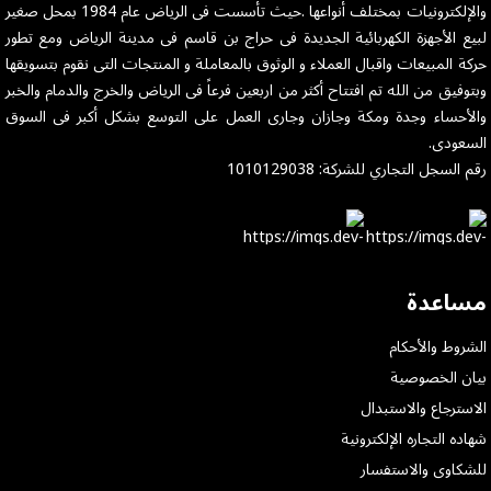
والإلكترونيات بمختلف أنواعها .حيث تأسست فى الرياض عام 1984 بمحل صغير
لبيع الأجهزة الكهربائية الجديدة فى حراج بن قاسم فى مدينة الرياض ومع تطور
حركة المبيعات واقبال العملاء و الوثوق بالمعاملة و المنتجات التى نقوم بتسويقها
وبتوفيق من الله تم افتتاح أكثر من اربعين فرعاً فى الرياض والخرج والدمام والخبر
والأحساء وجدة ومكة وجازان وجارى العمل على التوسع بشكل أكبر فى السوق
السعودى.
رقم السجل التجاري للشركة: 1010129038
مساعدة
الشروط والأحكام
بيان الخصوصية
الاسترجاع والاستبدال
شهاده التجاره الإلكترونية
للشكاوى والاستفسار