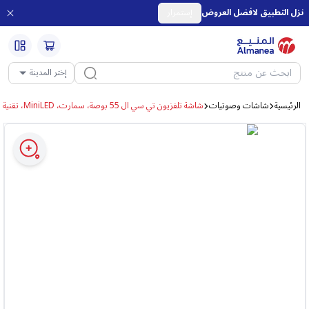
نزل التطبيق لافضل العروض
إستمرار
إختر المدينة
الرئيسية
شاشات وصوتيات
شاشة تلفزيون تي سي ال 55 بوصة، سمارت، MiniLED، تقنية HDR10+، تحكم صوتي، موديل - 55C7L