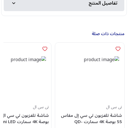
تفاصيل المنتج
منتجات ذات صلة
تى سى ال
تى سى ال
شاشة تلفزيون تي سي إل مقاس
55 بوصة 4K سمارت QD-
بوصة 4K سمارت ED
MiniLED، الموديل - 55C6K Pro
جوجل تي في، مع مستقبل 