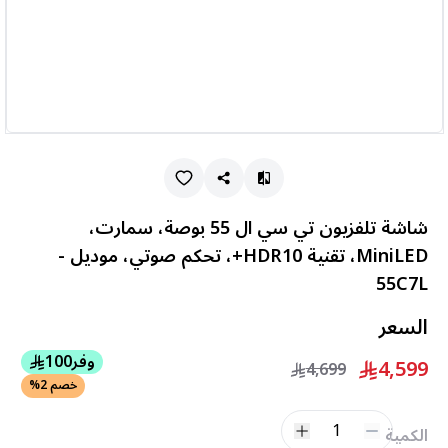
شاشة تلفزيون تي سي ال 55 بوصة، سمارت،
MiniLED، تقنية HDR10+، تحكم صوتي، موديل -
55C7L
السعر
وفر
100
4,599
4,699
خصم 2%
1
الكمية