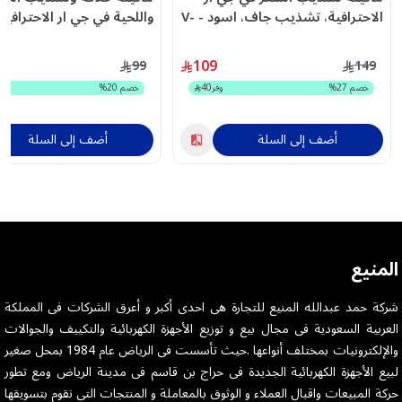
الاحترافية، تشذيب جاف، اسود - V-
واللحية في جي ار الاحترافية
900
تشذيب جاف، اسود - V-291
109
99
149
خصم
27
%
وفر
40
خصم
20
%
أضف إلى السلة
أضف إلى السلة
المنيع
شركة حمد عبدالله المنيع للتجارة هى احدى أكبر و أعرق الشركات فى المملكة
العربية السعودية فى مجال بيع و توزيع الأجهزة الكهربائية والتكييف والجوالات
والإلكترونيات بمختلف أنواعها .حيث تأسست فى الرياض عام 1984 بمحل صغير
لبيع الأجهزة الكهربائية الجديدة فى حراج بن قاسم فى مدينة الرياض ومع تطور
حركة المبيعات واقبال العملاء و الوثوق بالمعاملة و المنتجات التى نقوم بتسويقها