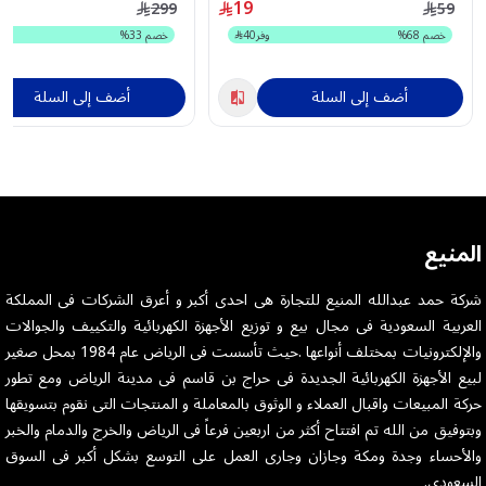
19
299
59
خصم
68
%
وفر
40
خصم
33
%
أضف إلى السلة
أضف إلى السلة
المنيع
شركة حمد عبدالله المنيع للتجارة هى احدى أكبر و أعرق الشركات فى المملكة
العربية السعودية فى مجال بيع و توزيع الأجهزة الكهربائية والتكييف والجوالات
والإلكترونيات بمختلف أنواعها .حيث تأسست فى الرياض عام 1984 بمحل صغير
لبيع الأجهزة الكهربائية الجديدة فى حراج بن قاسم فى مدينة الرياض ومع تطور
حركة المبيعات واقبال العملاء و الوثوق بالمعاملة و المنتجات التى نقوم بتسويقها
وبتوفيق من الله تم افتتاح أكثر من اربعين فرعاً فى الرياض والخرج والدمام والخبر
والأحساء وجدة ومكة وجازان وجارى العمل على التوسع بشكل أكبر فى السوق
السعودى.