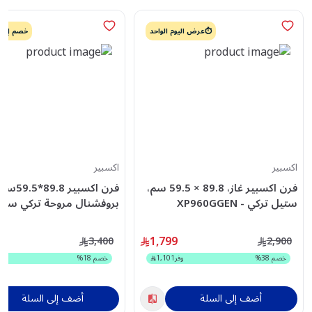
⏱️عرض اليوم الواحد
خصم إضافي
اكسبير
اكسبير
فرن اكسبير غاز، 89.8 × 59.5 سم،
ستيل تركي - XP960GGEN
بروفشنال مروحة تركي ستي
XP980GGCIPF
1,799
3,400
2,900
خصم
38
%
وفر
1,101
خصم
18
%
أضف إلى السلة
أضف إلى السلة