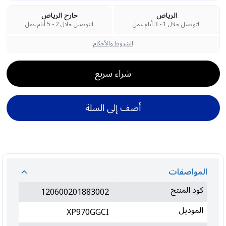
الرياض
خارج الرياض
التوصيل خلال 1 - 3 أيام عمل
التوصيل خلال 2 - 5 أيام عمل
الشروط والأحكام
شراء سريع
أضف إلى السلة
المواصفات
كود المنتج
120600201883002
الموديل
XP970GGCI