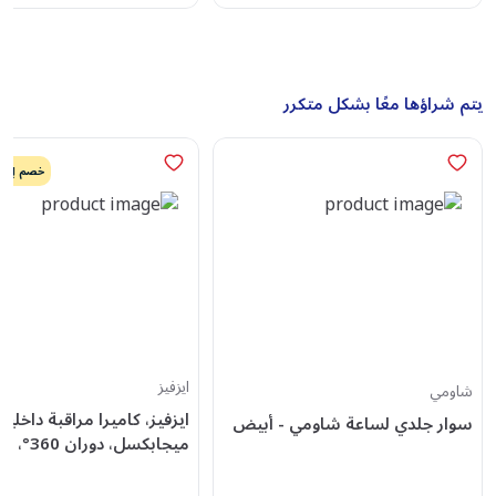
يتم شراؤها معًا بشكل متكرر
خصم إضافي
ايزفيز
شاومي
سوار جلدي لساعة شاومي - أبيض
ميجابكسل، دور
وإمالة، أبيض، TY1 Pro