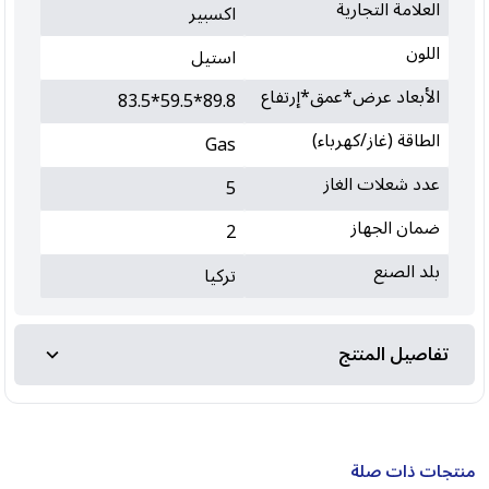
العلامة التجارية
اكسبير
اللون
استيل
الأبعاد عرض*عمق*إرتفاع
89.8*59.5*83.5
الطاقة (غاز/كهرباء)
Gas
عدد شعلات الغاز
5
ضمان الجهاز
2
بلد الصنع
تركيا
تفاصيل المنتج
منتجات ذات صلة