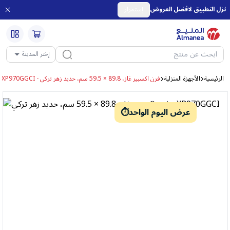
نزل التطبيق لافضل العروض
إستمرار
إختر المدينة
الرئيسية
الأجهزة المنزلية
فرن اكسبير غاز، 89.8 × 59.5 سم، حديد زهر تركي - XP970GGCI
⏱️عرض اليوم الواحد