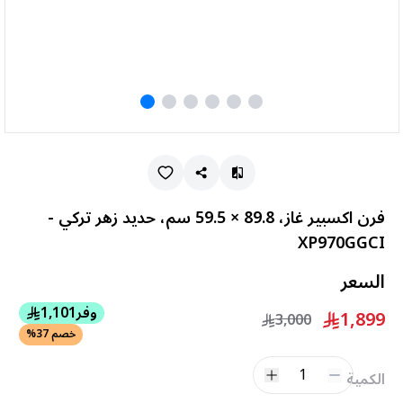
فرن اكسبير غاز، 89.8 × 59.5 سم، حديد زهر تركي -
XP970GGCI
السعر
وفر
1,101
1,899
3,000
خصم 37%
1
الكمية