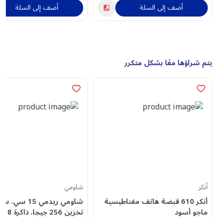
أضف إلى السلة
أضف إلى السلة
يتم شراؤها معًا بشكل متكرر
أنكر
شاومي
أنكر 610 قبضة هاتف مغناطيسية
شاومي ريدمي 15 سي، 
ماجو أسود
تخزين 56