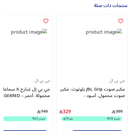
منتجات ذات صلة
جي بي ال
جي بي ال
مكبر صوت JBL Grip بلوتوث، مكبر
جي بي إل شارج 6 
صوت محمول، أسود -
محمولة، أحمر – JBLCHARGE6RED
JBLGRIPBLK
329
749
399
خصم
18
%
وفر
70
خصم
25
%