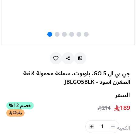
جي بي ال GO 5، بلوتوث، سماعة محمولة فائقة
الصغرن اسود - JBLGO5BLK
السعر
خصم 12%
189
214
وفر
25
1
الكمية