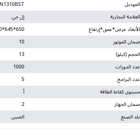
لموديل
N1310BST
لعلامة التجارية
إل جي
لأبعاد عرض*عمق*إرتفاع
650*645*950
مان الموتور
10
لحجم (كيلو)
13
دد الدورات
1000
دد البرامج
5
ستوى كفاءة الطاقة
أ
مان الجهاز
2
لد الصنع
الصين