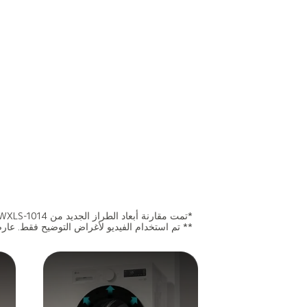
*تمت مقارنة أبعاد الطراز الجديد من LG WXLS-1014 (العرض 650 × الارتفاع 950 × العمق 660) مع الطراز السابق LG WXL10-14 (العرض 650 × الارتفاع 940 × العمق 770).
** تم استخدام الفيديو لأغراض التوضيح فقط. عار