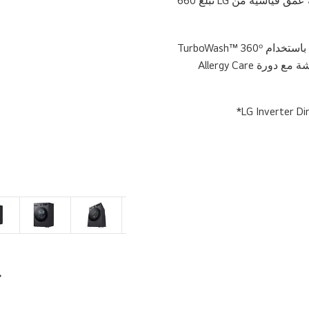
أسطوانة بسعة كبيرة الحجم XL ضمن مساحة عمق قياسية من LG تبلغ 660
قلل من المواد المسببة للحساسية على الأقمشة مع دورة Allergy Care