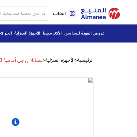
الفئات
عروض العودة للمدارس
الأكثر مبيعا
الأجهزة المنزلية
الجوالا
الرئيسية
الأجهزة المنزلية
غسالة ال جي أمامية 13 كيلو 5 برامج ,Essense Graphite, WFN1310BST