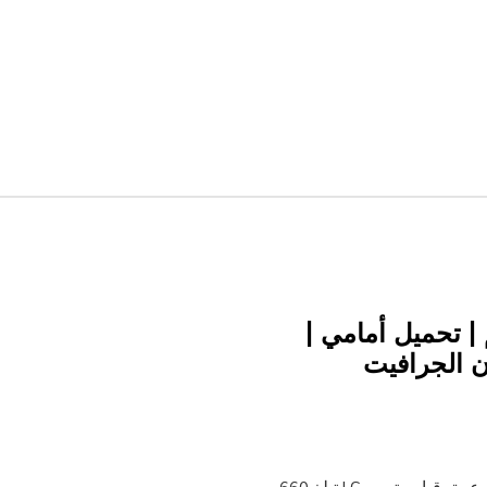
بس سعة 13 كجم | تحميل أمامي |
 | لون الجرافيت