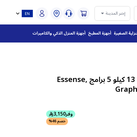
إختر المدينة
نزلية الصغيرة
أجهزة المطبخ
أجهزة المنزل الذكي والكاميرات
غسالة ال جي أمامية 13 كيلو 5 برامج ,Essense
Graph
وفر
3,150
خصم 46%