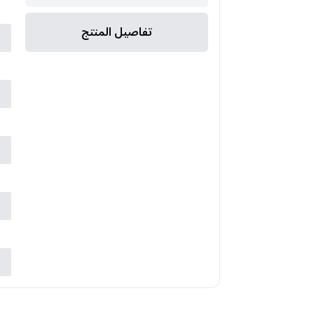
ا
تفاصيل المنتج
ا
ا
ض
ا
ع
ع
م
ض
ب