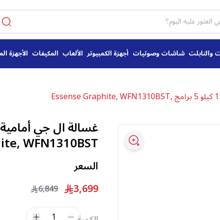
ت والتابلت
شاشات وصوتيات
أجهزة الكمبيوتر
الألعاب
المكيفات
الأجهزة الم
ite, WFN1310BST
السعر
3,699
6,849
1
الكمية