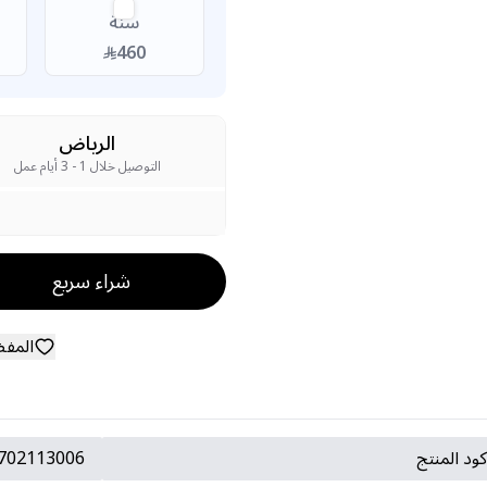
سنة
460
الرياض
التوصيل خلال 1 - 3 أيام عمل
شراء سريع
المف
ود المنتج
702113006